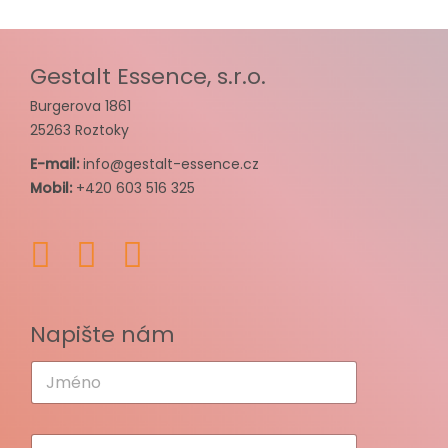
Gestalt Essence, s.r.o.
Burgerova 1861
25263 Roztoky
E-mail:
info@gestalt-essence.cz
Mobil:
+420 603 516 325
Napište nám
J
m
é
n
E
o